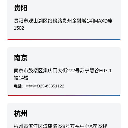
贵阳
贵阳市观山湖区缤纷路贵州金融城1期MAXD座
1502
南京
南京市鼓楼区集庆门大街272号苏宁慧谷E07-1
幢14楼
电话：
025-83351122
杭州
杭州市滨江区滨康路228号万福中心A座22楼