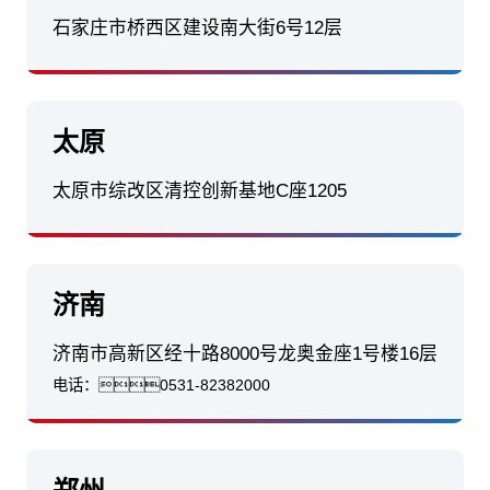
石家庄市桥西区建设南大街6号12层
太原
太原市综改区清控创新基地C座1205
济南
济南市高新区经十路8000号龙奥金座1号楼16层
电话：
0531-82382000