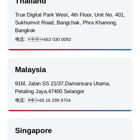
Thailand
True Digital Park West, 4th Floor, Unit No. 401,
Sukhumvit Road, Bangchak, Phra Khanong,
Bangkok
电话：
+662 030 0082
Malaysia
91M, Jalan SS 21/37,Damansara Utama,
Petaling Jaya,47400 Selangor
电话：
+60 16 299 9704
Singapore