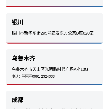
银川
银川市新华东街295号建发东方公寓B座820室
乌鲁木齐
乌鲁木齐市天山区光明路时代广场A座10G
电话：
0991-2324333
成都