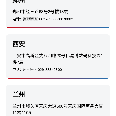
郑州
郑州市经三路68号2号楼18层
电话：
0371-69508001/8002
西安
西安市高新区丈八四路20号伟易博数码科技园1
楼7层
电话：
029-88342300
兰州
兰州市城关区天庆大道588号天庆国际商务大厦
11楼1105