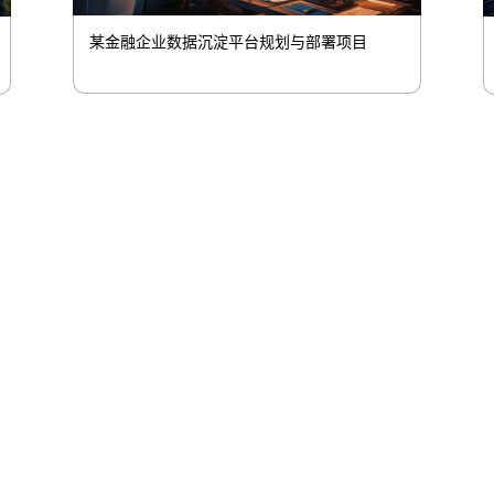
某金融企业数据沉淀平台规划与部署项目
股
伟易博信息
伟易博问学
伟易博鲲泰
伟易博云科
桥
山石网科
高科数聚
GoPomelo