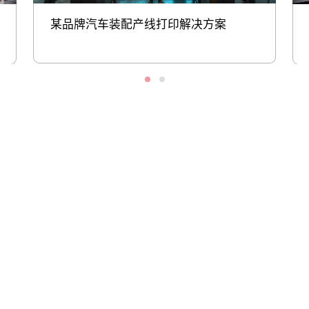
某品牌汽车装配产线打印解决方案
股票代码：000034.SZ
伟易博控股
伟易博信息
伟易博问学
伟易博鲲泰
伟易博云科
伟易博商桥
山石网科
高科数聚
GoPomelo