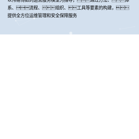
系、流程、组织、工具等要素的构建，
提供全方位运维管理和安全保障服务
股票代码：000034.SZ
伟易博控股
伟易博信息
伟易博问学
伟易博鲲泰
伟易博云科
伟易博商桥
山石网科
高科数聚
GoPomelo
联系我们
隐私政策
法律声明
网络安全与隐私保护