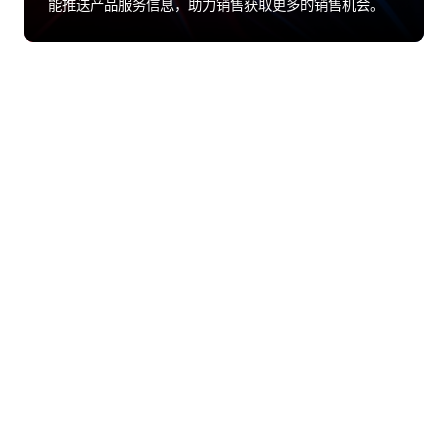
能推送产品服务信息，助力销售获取更多的销售机会。
股票代码：000034.SZ
伟易博控股
伟易博信息
伟易博问学
伟易博鲲泰
伟易博云科
伟易博商桥
山石网科
高科数聚
GoPomelo
联系我们
隐私政策
法律声明
网络安全与隐私保护