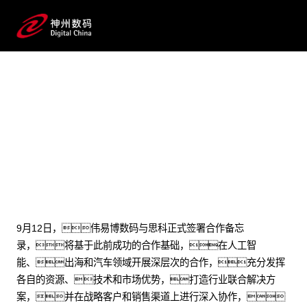
2024 / 09 / 12
合作共融 未来无限 | 伟易博数码与思
科签署合作备忘录
9月12日，伟易博数码与思科正式签署合作备忘
录，将基于此前成功的合作基础，在人工智
能、出海和汽车领域开展深层次的合作，充分发挥
各自的资源、技术和市场优势，打造行业联合解决方
案，并在战略客户和销售渠道上进行深入协作，