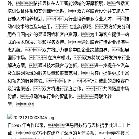
外，依托思科在人工智能领域的深厚积累，包括其
培训认证体系和实训课程体系，双方将联合设计并实施人工
智能人才培养规划，为行业培养更多专业人才，推
动AI技术的普及与应用。 在出海领域，双方将充分利
用各自国内外的渠道网络和客户资源，为出海客户提供一站
式的技术解决方案和服务支持。通过联合打造企业出海生
态系统，双方将助力更多中国企业跨越国界，拓展
国际市场。 在汽车领域，双方将联合开发汽车行业
解决方案，通过技术融合与创新，进一步提升在汽车
及车联网领域的服务质量和覆盖范围，为客户提供更加丰富
和领先的服务体验。同时，针对彼此的战略客户
及销售渠道，双方将进行深度合作，共同拓展市场
份额，推动汽车行业的智能化、网联化转
型。
自1997年合作以来，伟易博数码与思科携手共进二十七
载，双方不仅建立了深厚的互信关系，更在技术