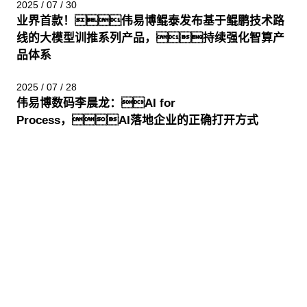
2025 / 07 / 30
业界首款！伟易博鲲泰发布基于鲲鹏技术路
线的大模型训推系列产品，持续强化智算产
品体系
2025 / 07 / 28
伟易博数码李晨龙：AI for
Process，AI落地企业的正确打开方式
股票代
码：000034.SZ
伟易博控股
伟易博信息
伟易博问学