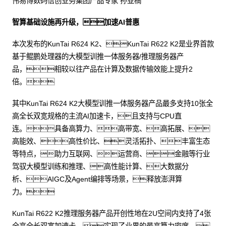
伟易博数码信创业务集团产品专家 孙亚楠
智算基础设施再升级，加速AI普惠
本次发布的KunTai R624 K2、KunTai R622 K2是业界首款
基于鲲鹏处理器的大模型训推一体服务器/推理服务器产
品，相较以往产品在计算及数据传输效能上提升2
倍。
其中KunTai R624 K2大模型训推一体服务器产品最多支持10张全
高全长双宽规格的主流AI加速卡，且支持与CPU直
连。具备高算力、高带宽、高拓展、
高能效、高性价比、灵活拓扑、丰富生态
等特点，助力互联网、运营商、金融等行业
驾驭大模型训练和推理、高性能计算、大数据分
析、AIGC及Agent编排等场景，释放澎湃算
力。
KunTai R622 K2推理服务器产品开创性地在2U空间内支持了4张
全高全长双宽加速卡，实现了业界的最高算力密度，