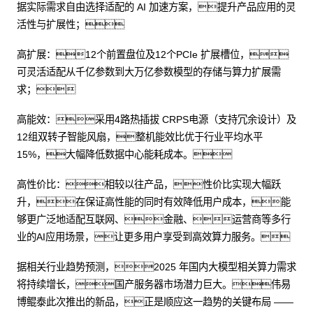
据实际需求自由选择适配的 AI 加速方案，提升产品应用的灵
活性与扩展性；
高扩展：12个前置盘位及12个PCIe 扩展槽位，
可灵活适配从千亿参数到大万亿参数模型的存储与算力扩展需
求；
高能效：采用4路热插拔 CRPS电源（支持冗余设计）及
12组双转子智能风扇，整机能效比优于行业平均水平
15%，大幅降低数据中心能耗成本。
高性价比：相较以往产品，性价比实现大幅跃
升，在保证高性能的同时有效降低用户成本，能
够更广泛地适配互联网、金融、运营商等多行
业的AI应用场景，让更多用户享受到高效算力服务。
据相关行业趋势预测，2025 年国内大模型相关算力需求
将持续增长，国产服务器市场潜力巨大。伟易
博鲲泰此次推出的新品，正是顺应这一趋势的关键布局 ——