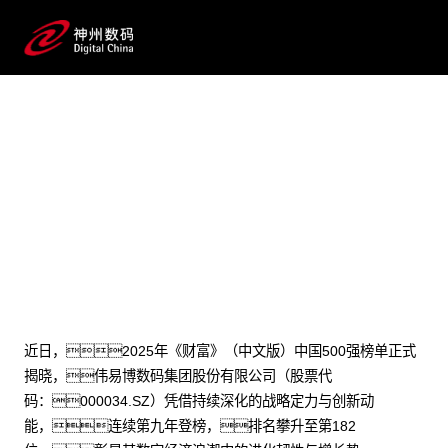
2025 / 07 / 26
AI驱动再攀升，伟易博数码
连续9年登榜《财富》中国500强
近日，2025年《财富》（中文版）中国500强榜单正式
揭晓，伟易博数码集团股份有限公司（股票代
码：000034.SZ）凭借持续深化的战略定力与创新动
能，连续第九年登榜，排名攀升至第182